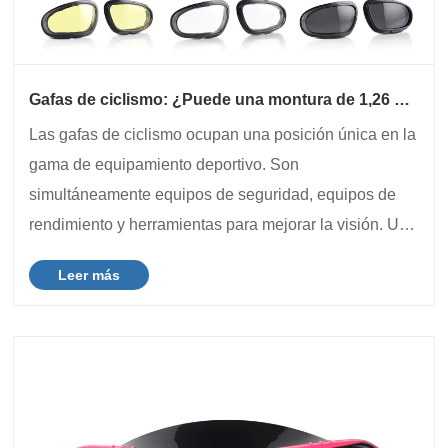
Gafas de ciclismo: ¿Puede una montura de 1,26 oz
realmente ofrecer resistencia al impacto,
Las gafas de ciclismo ocupan una posición única en la
protección UV400 y cambio instantáneo de lentes?
Introducción
gama de equipamiento deportivo. Son
simultáneamente equipos de seguridad, equipos de
rendimiento y herramientas para mejorar la visión. Un
par de gafas de ciclismo deben proteger contra el
Leer más
impacto de los residuos de la carretera, bloquear el
100%......